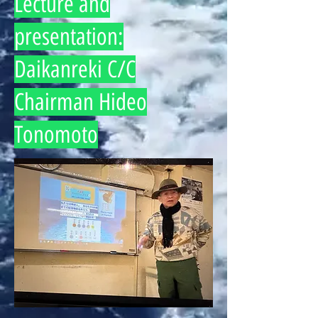
Lecture and
presentation:
Daikanreki C/C
Chairman Hideo
Tonomoto