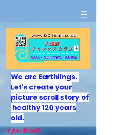
​We are Earthlings.
Let's create your
picture scroll story of
healthy 120 years
old.
In your life path,