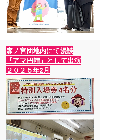
森ノ宮団地内にて漫談
​「アマ円帽」として出演
​２０２５年2月