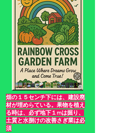
​畑の１５センチ下には、建設廃
材が埋めらている。果物を植え
る時は、必ず地下１mは掘り、
土質と水捌けの改善さぎ業は必
須