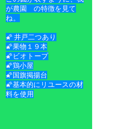
が農園 の特徴を見て
ね。
🌠 井戸二つあり
​🌠果物１９本
🌠ビオトープ
🌠鶏小屋
🌠国旗掲揚台
🌠基本的にリユースの材
料を使用